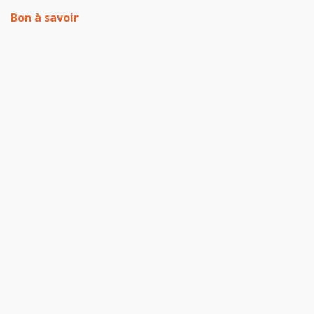
Bon à savoir
ARCHIVE
pour laisser un commentaire.
Se connecter