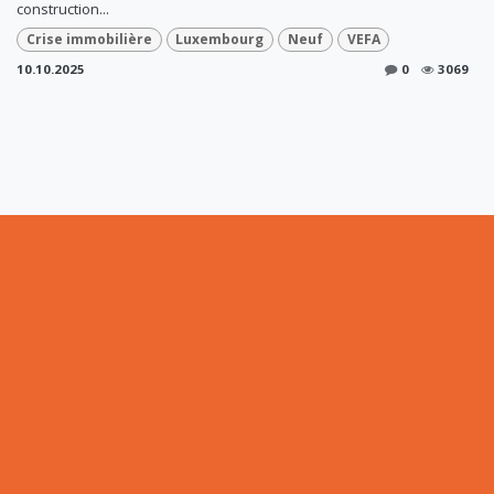
construction...
Crise immobilière
Luxembourg
Neuf
VEFA
10.10.2025
0
3069