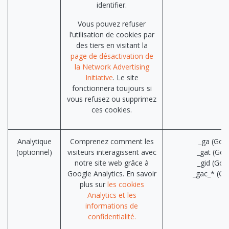
identifier.
Vous pouvez refuser
l’utilisation de cookies par
des tiers en visitant la
page de désactivation de
la Network Advertising
Initiative
. Le site
fonctionnera toujours si
vous refusez ou supprimez
ces cookies.
Analytique
Comprenez comment les
_ga (Goo
(optionnel)
visiteurs interagissent avec
_gat (Goo
notre site web grâce à
_gid (Goo
Google Analytics. En savoir
_gac_* (Go
plus sur
les cookies
Analytics et les
informations de
confidentialité.