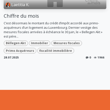
Laetitia K.
Chiffre du mois
C’est désormais le montant du crédit d’impôt accordé aux primo-
acquéreurs d’un logement au Luxembourg. Dernier vestige des
mesures fiscales arrivées à échéance le 30 juin, le « Bellegen Akt »
est pére...
Bëllegen Akt
Immobilier
Mesures fiscales
Primo Acquéreurs
fiscalité immobilière
28.07.2025
0
1966