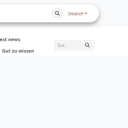
bs
Datenschutzrichtlinie
Impressum
FAQ -
Deutsch
test news
Gut zu wissen