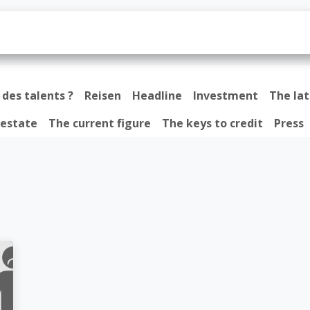
ns
Loan
Nachrichten
Kontakt
Jo
des talents ?
Reisen
Headline
Investment
The la
 estate
The current figure
The keys to credit
Press