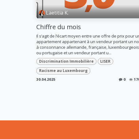
Laetitia K.
Chiffre du mois
Il s’agit de l’écart moyen entre une offre de prix pour u
appartement appartenant à un vendeur portant un n
à consonnance allemande, française, luxembourgeoi
ou portugaise et un vendeur portant u...
Discrimination Immobilière
LISER
Racisme au Luxembourg
30.04.2025
0
17