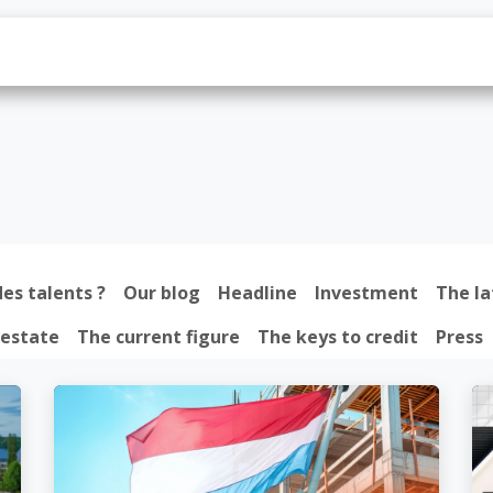
us
Loan
News
Contact us
Jobs
es talents ?
Our blog
Headline
Investment
The la
 estate
The current figure
The keys to credit
Press