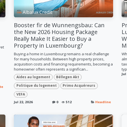
Albalux Credit
Booster fir de Wunnengsbau: Can
Pr
the New 2026 Housing Package
L
Really Make It Easier to Buy a
W
Property in Luxembourg?
M
yet
Buying a home in Luxembourg remains a real challenge
Wh
for many households. Between high property prices,
alm
acquisition costs and financing requirements, becoming a
tax
homeowner often represents a significan...
typ
Jul
Aides au logement
Bëllegen Akt
Politique du logement
Primo Acquéreurs
te
VEFA
Jul 22, 2026
0
512
Headline