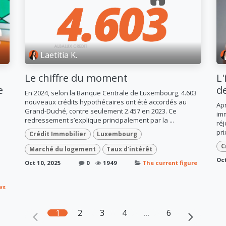
Laetitia K.
Le chiffre du moment
L
e
d
En 2024, selon la Banque Centrale de Luxembourg, 4.603
nouveaux crédits hypothécaires ont été accordés au
Apr
Grand-Duché, contre seulement 2.457 en 2023. Ce
imm
redressement s’explique principalement par la ...
réj
pri
Crédit Immobilier
Luxembourg
C
Marché du logement
Taux d’intérêt
Oct
Oct 10, 2025
0
1949
The current figure
ws
1
2
3
4
…
6