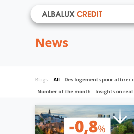
Skip to Content
About 
News
Blogs:
All
Des logements pour attirer d
Number of the month
Insights on real