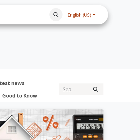
Privacy Policy
Legal notice
FAQ
Events
English (US)
test news
Good to Know