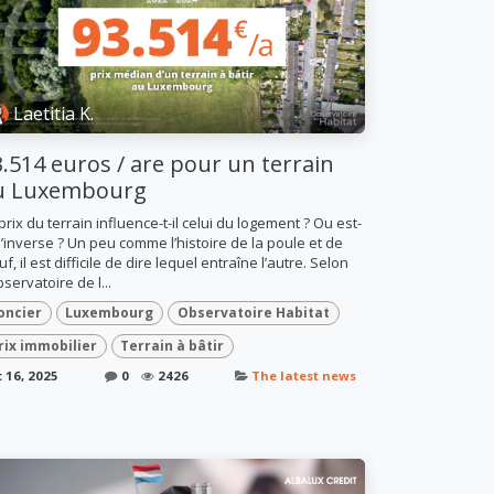
Laetitia K.
.514 euros / are pour un terrain
u Luxembourg
prix du terrain influence-t-il celui du logement ? Ou est-
l’inverse ? Un peu comme l’histoire de la poule et de
uf, il est difficile de dire lequel entraîne l’autre. Selon
bservatoire de l...
oncier
Luxembourg
Observatoire Habitat
rix immobilier
Terrain à bâtir
 16, 2025
0
2426
The latest news