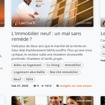
Laetitia K.
L'immobilier neuf : un mal sans
L
remède ?
Com
Voilà plus de deux ans que le marché de la Vente en
A
futur état d’achèvement (VEFA) souffre. Plus qu'une crise
L
cyclique, le secteur subit une mutation structurelle
s,
profonde. Chantiers à l'arrêt, projet...
Feb
Aides au logement
Co-living
Immobilier
ne
Logement abordable
Marché immobilier
Neuf
VEFA
Feb 27, 2026
0
1614
Insights on real estate