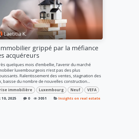
Laetitia K.
'immobilier grippé par la méfiance
es acquéreurs
ès quelques mois d’embellie, l’avenir du marché
obilier luxembourgeois n’est pas des plus
ouissants. Ralentissement des ventes, stagnation des
x, baisse du nombre de nouvelles construction...
rise immobilière
Luxembourg
Neuf
VEFA
 10, 2025
0
3051
Insights on real estate