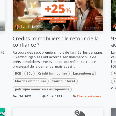
Laetitia K.
Crédits immobiliers : le retour de la
93
confiance ?
a
ité
Au cours des sept premiers mois de l’année, les banques
Le 
luxembourgeoises ont accordé sensiblement plus de
ce 
prêts immobiliers. Une évolution qui reflète un retour
l’œ
progressif de la demande, mais aussi l’...
l’O
BCE
BCL
Crédit Immobilier
Luxembourg
F
Marché immobilier
Taux d’intérêt
P
it
Oct
politique monétaire européenne
Dec 24, 2025
0
1872
The latest news