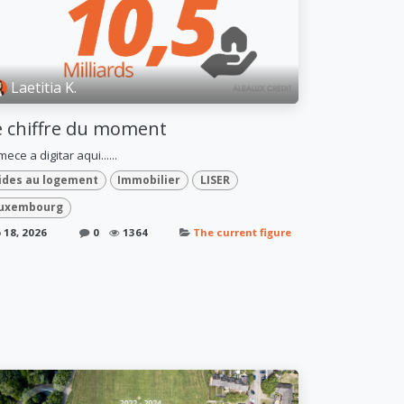
Laetitia K.
e chiffre du moment
ece a digitar aqui......
ides au logement
Immobilier
LISER
uxembourg
 18, 2026
0
1364
The current figure