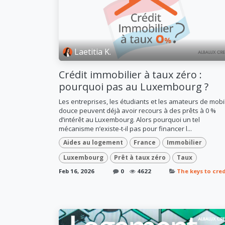
Laetitia K.
Crédit immobilier à taux zéro :
pourquoi pas au Luxembourg ?
Les entreprises, les étudiants et les amateurs de mobil
douce peuvent déjà avoir recours à des prêts à 0 %
d’intérêt au Luxembourg. Alors pourquoi un tel
mécanisme n’existe-t-il pas pour financer l...
Aides au logement
France
Immobilier
Luxembourg
Prêt à taux zéro
Taux
Feb 16, 2026
0
4622
The keys to cred