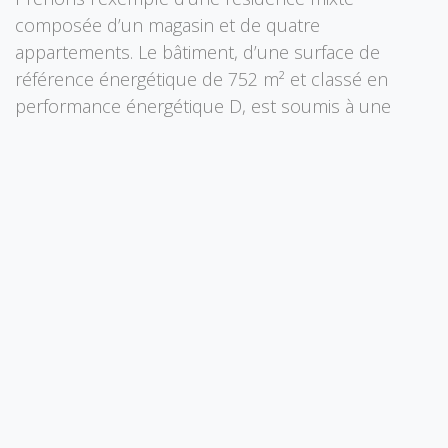
composée d’un magasin et de quatre
appartements. Le bâtiment, d’une surface de
référence énergétique de 752 m² et classé en
performance énergétique D, est soumis à une
cotisation minimum annuelle de 5 € /m2, soit un
total de 3 760 € à répartir entre les copropriétaires.
La charge financière en fonction des millièmes est
ainsi répartie comme suit :
🏬
Magasin (532 millièmes) : 2 000,32 € par an
(166,69 € par mois) ;
🏢
Appartement 1a (80 millièmes) : 300,80 € par
an (25,07 € par mois) ;