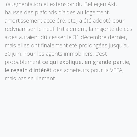
(augmentation et extension du Bëllegen Akt,
hausse des plafonds d’aides au logement,
amortissement accéléré, etc.) a été adopté pour
redynamiser le neuf. Initialement, la majorité de ces
aides auraient dû cesser le 31 décembre dernier,
mais elles ont finalement été prolongées jusqu’au
30 juin. Pour les agents immobiliers, c’est
probablement
ce qui explique, en grande partie,
le regain d’intérêt
des acheteurs pour la VEFA,
mais pas seulement.
Face à la baisse des prix dans l’existant et pour
éviter de faire chou blanc,
certains
promoteurs
immobiliers, dont les reins étaient
plus solides, ont fini soit par proposer des
offres