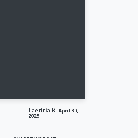
Terms and Conditions
General Conditions
Privacy Policy
Laetitia K.
April 30,
Legal Notice
2025
Complaints