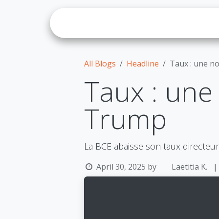
Skip to Content
About 
All Blogs
Headline
Taux : une n
Taux : une
Trump
La BCE abaisse son taux directeu
April 30, 2025
by
Laetitia K.
|