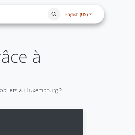
Privacy Policy
Legal notice
FAQ
Events
English (US)
râce à
mobiliers au Luxembourg ?