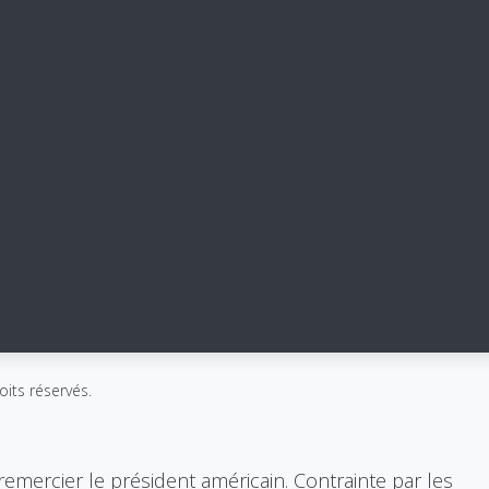
20A route de
Home
Luxembourg,
About Us
L-3253 Bettembourg
Loan
oits réservés.
FAQ
+352 28 77 01 17
News
info@albaluxcredit.lu
Contact
mercier le président américain. Contrainte par les