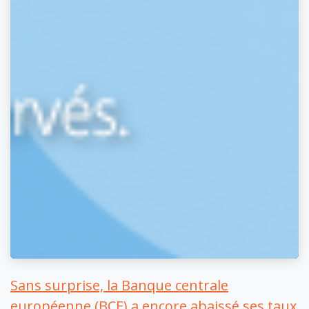
Sans surprise, la Banque centrale
européenne (BCE) a encore abaissé ses taux