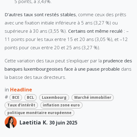
5 points, à 3,43%.
D’autres taux sont restés stables
, comme ceux des prêts
avec une fixation initiale inférieure à 5 ans (3,27 %) ou
supérieure à 30 ans (3,55 %).
Certains ont même reculé
: –
11 points pour les taux entre 15 et 20 ans (3,05 %), et –12
points pour ceux entre 20 et 25 ans (3,27 %).
Cette variation des taux peut s’expliquer par la
prudence des
banques luxembourgeoises face à une pause probable
dans
la baisse des taux directeurs.
in
Headline
#
BCE
BCL
Luxembourg
Marché immobilier
Taux d’intérêt
inflation zone euro
politique monétaire européenne
Laetitia K.
30 juin 2025