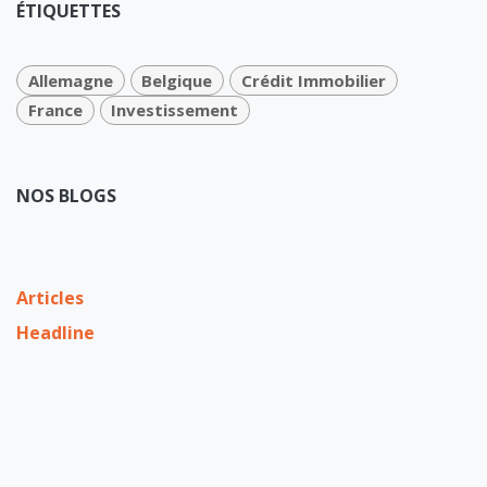
ÉTIQUETTES
Allemagne
Belgique
Crédit Immobilier
France
Investissement
NOS BLOGS
Articles
Headline
Investment
The latest news
Number of the month
Insights on real estate