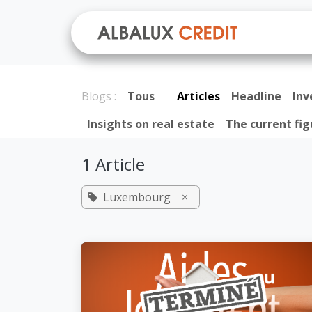
Se rendre au contenu
A prop
Blogs :
Tous
Articles
Headline
In
Insights on real estate
The current fig
1 Article
Luxembourg
×