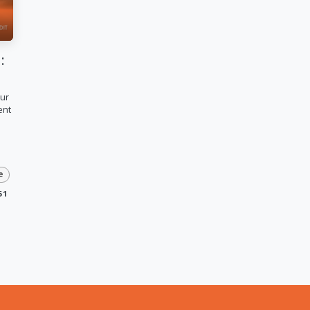
:
our
ent
e
51