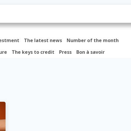
os
Prêt
Actualités
Contactez-nous
vestment
The latest news
Number of the month
ure
The keys to credit
Press
Bon à savoir