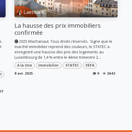
Laetitia K.
La hausse des prix immobiliers
confirmée
s.
🅒 2025 Machanaut. Tous droits réservés. ​ Signe que le
t
marché immobilier reprend des couleurs, le STATEC a
enregistré une hausse des prix des logements au
Luxembourg de 1,4 % entre le 4ème trimestre 2...
A la Une
Immobilier
STATEC
VEFA
8 avr. 2025
0
2642
t
07