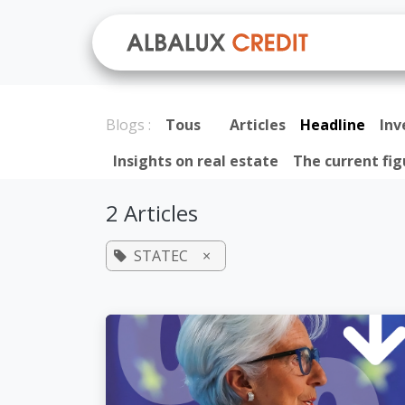
Se rendre au contenu
A prop
Blogs :
Tous
Articles
Headline
In
Insights on real estate
The current fig
2 Articles
STATEC
×