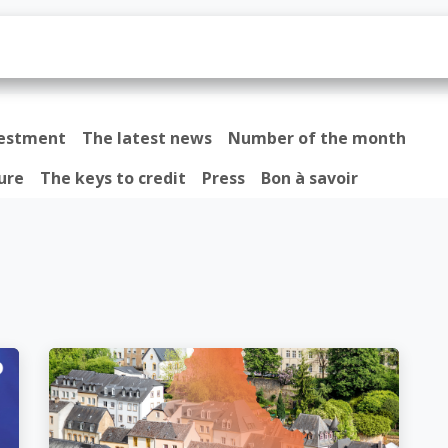
os
Prêt
Actualités
Contactez-nous
vestment
The latest news
Number of the month
ure
The keys to credit
Press
Bon à savoir