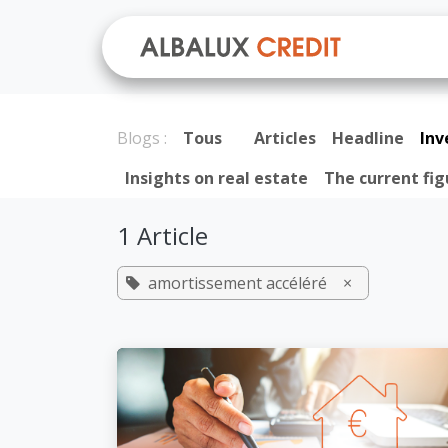
Se rendre au contenu
A prop
Blogs :
Tous
Articles
Headline
In
Insights on real estate
The current fig
1 Article
amortissement accéléré
×