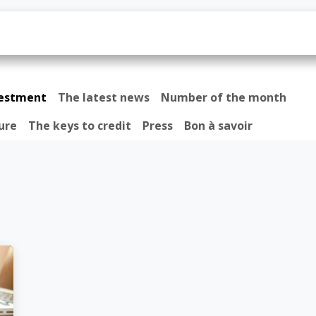
os
Prêt
Actualités
Contactez-nous
vestment
The latest news
Number of the month
ure
The keys to credit
Press
Bon à savoir