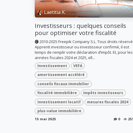
Laetitia K.
Investisseurs : quelques conseils
pour optimiser votre fiscalité
🅒 2010-2025 Freepik Company S.L. Tous droits réservé
Apprenti investisseur ou investisseur confirmé, il est
temps de remplir votre déclaration d’impôt. Et, pour les
années fiscales 2024 et 2025, ell...
Investissement
VEFA
amortissement accéléré
conseils fiscaux immobilier
fiscalité immobilière
impôts investisseurs
investissement locatif
mesures fiscales 2024
plus-value immobilière
15 mai 2025
0
25