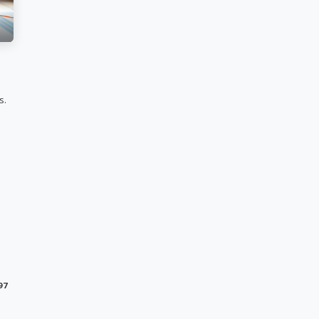
s.
97