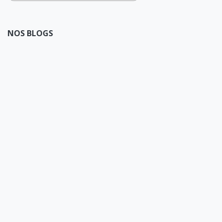
NOS BLOGS
Articles
Headline
Investment
The latest news
Number of the month
Insights on real estate
The current figure
The keys to credit
Press