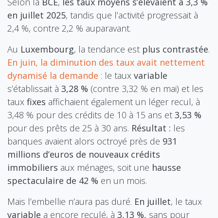
Selon la
BCE
,
les taux moyens s’élevaient à 3,3 %
en juillet 2025
, tandis que l’activité progressait à
2,4 %, contre 2,2 % auparavant.
Au
L
uxembourg
, la tendance est
plus contrastée
.
En juin, la diminution des taux avait nettement
dynamisé la demande
: le taux
variable
s’établissait à
3,28 %
(contre 3,32 % en mai) et les
taux
fixes
affichaient également un léger recul, à
3,48 % pour des crédits de 10 à 15 ans et
3,53 %
pour des prêts de 25 à 30 ans.
Résultat :
les
banques avaient alors octroyé près de
931
millions d’euros de nouveaux crédits
immobiliers
aux ménages, soit une
hausse
spectaculaire de 42 %
en un mois.
Mais l’embellie n’aura pas duré.
En juillet
, le taux
variable
a encore reculé, à
3,13 %,
sans pour