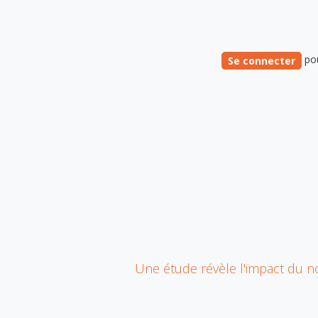
pou
Se connecter
ALBALUX CRÉDIT
Une étude révèle l'impact du n
Acheter un bien immobilier est un
pas important dans la vie de
chaque personne ou famille.