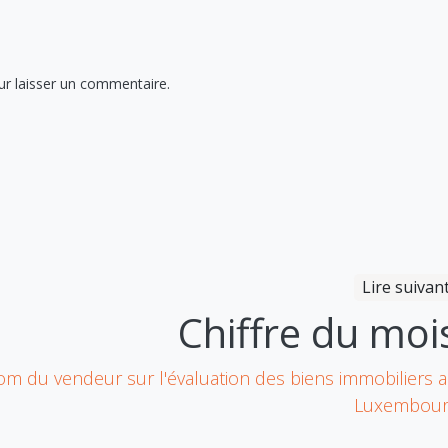
r laisser un commentaire.
Lire suivan
Chiffre du moi
om du vendeur sur l'évaluation des biens immobiliers 
20A route de
Home
Luxembour
Luxembourg,
À propos
L-3253 Bettembourg
Prêt