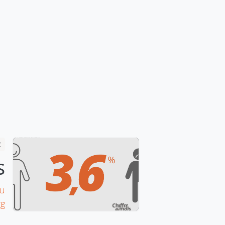
t
s
au
Documents
g​
Conditions générales
Politique de confidentialité