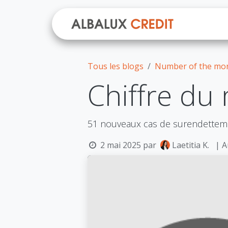
Se rendre au contenu
A prop
Tous les blogs
Number of the mo
Chiffre du
51 nouveaux cas de surendetteme
2 mai 2025
par
Laetitia K.
| A