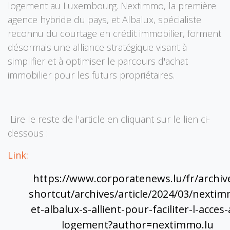
logement au Luxembourg. Nextimmo, la première
agence hybride du pays, et Albalux, spécialiste
reconnu du courtage en crédit immobilier, forment
désormais une alliance stratégique visant à
simplifier et à optimiser le parcours d'achat
immobilier pour les futurs propriétaires.
Lire le reste de l'article en cliquant sur le lien ci-
dessous :
Link:
https://ww​​w.corporatenews.lu/fr/archiv
shortcut/archives/article/2024/03/nexti
et-albalux-s-allient-pour-faciliter-l-acces
logement?author=nextimmo.lu