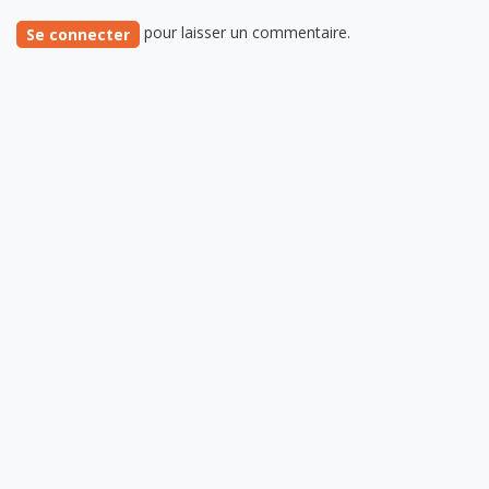
pour laisser un commentaire.
Se connecter
Lire suivant
Logement : la
prolongation des
aides, un cadeau
surprise !