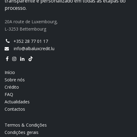
transparente e personalizado em todas as etapas do
processo.
20A route de Luxembourg,
L-3253 Bettembourg
+352 28 77 01 17
info@albaluxcredit.lu
Início
Sobre nós
Crédito
FAQ
Actualidades
Contactos
Termos & Condições
Condições gerais